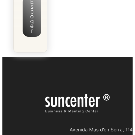
E
s
c
o
g
e
r
Avenida Mas d’en Serra, 114