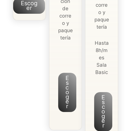
ción
Escog
corre
er
de
o y
corre
paque
o y
tería
paque
tería
Hasta
8h/m
es
Sala
Basic
E
s
c
o
g
E
e
s
r
c
o
g
e
r