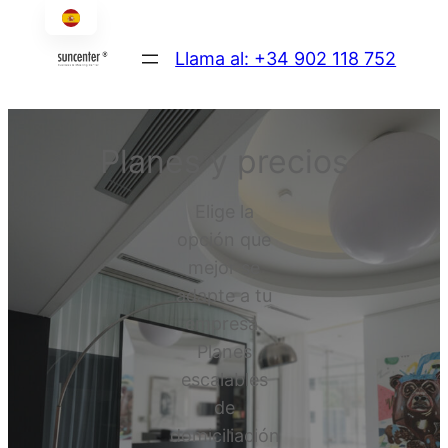
Llama al: +34 902 118 752
Planes y precios
Elige la
opción que
mejor se
adapte a tu
empresa.
Planes
escalables
de
domiciliación