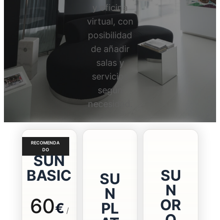
y oficina
virtual, con
posibilidad
de añadir
salas y
servicios
según
necesidad.
SUN
BASIC
SU
SU
N
N
60
OR
PL
€
/
O