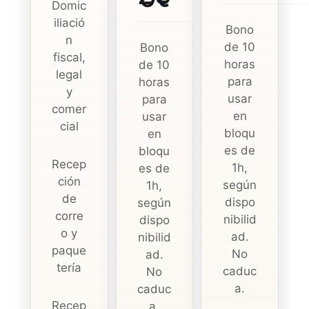
Domic
iliació
Bono
n
de 10
Bono
fiscal,
horas
de 10
legal
para
horas
y
usar
para
comer
en
usar
cial
bloqu
en
es de
bloqu
Recep
1h,
es de
ción
según
1h,
de
dispo
según
corre
nibilid
dispo
o y
ad.
nibilid
paque
No
ad.
tería
caduc
No
a.
caduc
Recep
a.