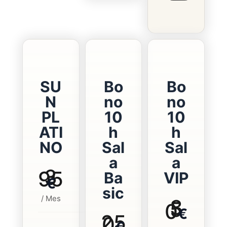
SU
Bo
Bo
N
no
no
PL
10
10
ATI
h
h
NO
Sal
Sal
a
a
3
95
Ba
VIP
€
sic
/ Mes
3
5
0
€
25
0
€