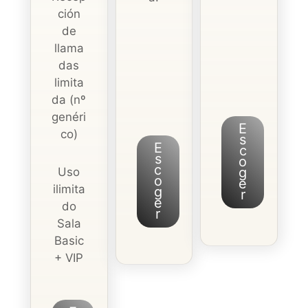
ción
de
llama
das
limita
da (nº
genéri
E
co)
s
E
c
s
o
c
g
Uso
o
e
ilimita
g
r
e
do
r
Sala
Basic
+ VIP