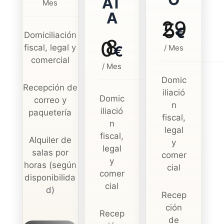
AT
Mes
A
29
5
€
Domiciliación
8
0
fiscal, legal y
€
/ Mes
comercial
/ Mes
Domic
Recepción de
iliació
Domic
correo y
n
iliació
paquetería
fiscal,
n
legal
fiscal,
Alquiler de
y
legal
salas por
comer
y
horas (según
cial
comer
disponibilida
cial
d)
Recep
ción
Recep
de